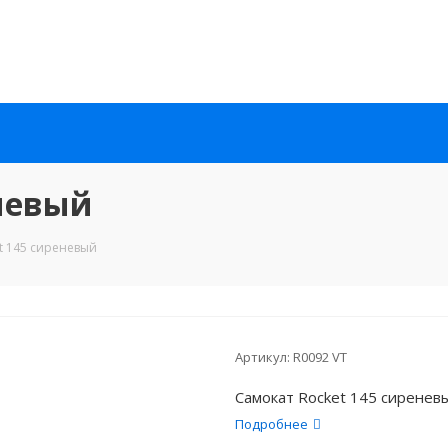
еневый
t 145 сиреневый
Артикул:
R0092 VT
Самокат Rocket 145 сиренев
Подробнее