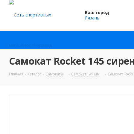
Ваш город
Рязань
Самокат Rocket 145 сир
Главная
-
Каталог
-
Самокаты
-
Самокат 145 мм
-
Самокат Rocke