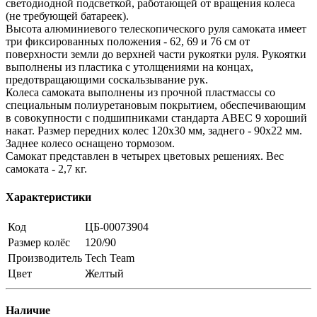
светодиодной подсветкой, работающей от вращения колеса
(не требующей батареек).
Высота алюминиевого телескопического руля самоката имеет
три фиксированных положения - 62, 69 и 76 см от
поверхности земли до верхней части рукоятки руля. Рукоятки
выполнены из пластика с утолщениями на концах,
предотвращающими соскальзывание рук.
Колеса самоката выполнены из прочной пластмассы со
специальным полиуретановым покрытием, обеспечивающим
в совокупности с подшипниками стандарта ABEC 9 хороший
накат. Размер передних колес 120х30 мм, заднего - 90х22 мм.
Заднее колесо оснащено тормозом.
Самокат представлен в четырех цветовых решениях. Вес
самоката - 2,7 кг.
Характеристики
Код
ЦБ-00073904
Размер колёс
120/90
Производитель
Tech Team
Цвет
Желтый
Наличие