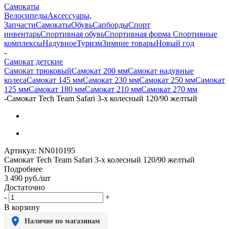
Самокаты
Велосипеды
Аксессуары,
Запчасти
Самокаты
Обувь
Сапборды
Спорт
инвентарь
Спортивная обувь
Спортивная форма
Спортивные
комплексы
Надувное
Туризм
Зимние товары
Новый год
-
Самокат детские
Самокат трюковый
Самокат 200 мм
Самокат надувные
колеса
Самокат 145 мм
Самокат 230 мм
Самокат 250 мм
Самокат
125 мм
Самокат 180 мм
Самокат 210 мм
Самокат 270 мм
-
Самокат Tech Team Safari 3-х колесный 120/90 желтый
Артикул:
NN010195
Самокат Tech Team Safari 3-х колесный 120/90 желтый
Подробнее
3 490
руб.
/шт
Достаточно
-
+
В корзину
Наличие по магазинам