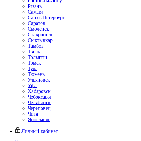
Ростов-на-Дону
Рязань
Самара
Санкт-Петербург
Саратов
Смоленск
Ставрополь
Сыктывкар
Тамбов
Тверь
Тольятти
Томск
Тула
Тюмень
Ульяновск
Уфа
Хабаровск
Чебоксары
Челябинск
Череповец
Чита
Ярославль
Личный кабинет