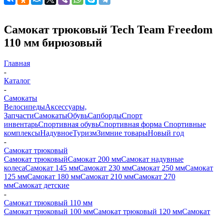
Самокат трюковый Tech Team Freedom
110 мм бирюзовый
Главная
-
Каталог
-
Самокаты
Велосипеды
Аксессуары,
Запчасти
Самокаты
Обувь
Сапборды
Спорт
инвентарь
Спортивная обувь
Спортивная форма
Спортивные
комплексы
Надувное
Туризм
Зимние товары
Новый год
-
Самокат трюковый
Самокат трюковый
Самокат 200 мм
Самокат надувные
колеса
Самокат 145 мм
Самокат 230 мм
Самокат 250 мм
Самокат
125 мм
Самокат 180 мм
Самокат 210 мм
Самокат 270
мм
Самокат детские
-
Самокат трюковый 110 мм
Самокат трюковый 100 мм
Самокат трюковый 120 мм
Самокат