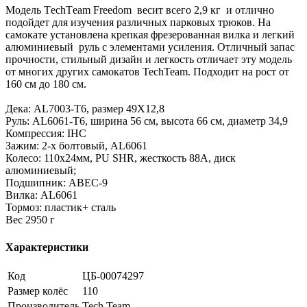
Модель ТechТeam Freedom весит всего 2,9 кг и отлично
подойдет для изучения различных парковых трюков. На
самокате установлена крепкая фрезерованная вилка и легкий
алюминиевый руль с элементами усиления. Отличный запас
прочности, стильный дизайн и легкость отличает эту модель
от многих других самокатов TechTeam. Подходит на рост от
160 см до 180 см.
Дека: AL7003-T6, размер 49X12,8
Руль: AL6061-T6, ширина 56 см, высота 66 см, диаметр 34,9
Компрессия: IHC
Зажим: 2-х болтовый, AL6061
Колесо: 110х24мм, PU SHR, жесткость 88А, диск
алюминиевый;
Подшипник: ABEC-9
Вилка: AL6061
Тормоз: пластик+ сталь
Вес 2950 г
Характеристики
Код
ЦБ-00074297
Размер колёс
110
Производитель
Tech Team