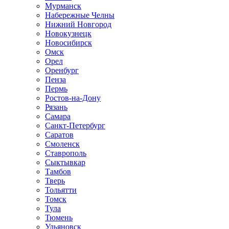
Мурманск
Набережные Челны
Нижний Новгород
Новокузнецк
Новосибирск
Омск
Орел
Оренбург
Пенза
Пермь
Ростов-на-Дону
Рязань
Самара
Санкт-Петербург
Саратов
Смоленск
Ставрополь
Сыктывкар
Тамбов
Тверь
Тольятти
Томск
Тула
Тюмень
Ульяновск