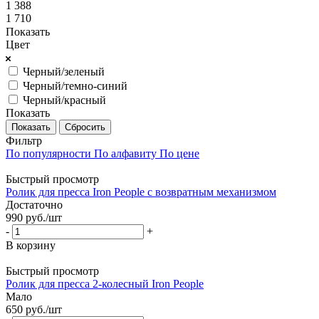
1 388
1 710
Показать
Цвет
Черный/зеленый
Черный/темно-синий
Черный/красный
Показать
Сбросить
Фильтр
По популярности
По алфавиту
По цене
Быстрый просмотр
Ролик для пресса Iron People с возвратным механизмом
Достаточно
990
руб.
/шт
-
+
В корзину
Быстрый просмотр
Ролик для пресса 2-колесный Iron People
Мало
650
руб.
/шт