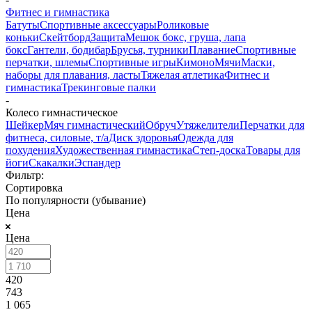
Фитнес и гимнастика
Батуты
Спортивные аксессуары
Роликовые
коньки
Скейтборд
Защита
Мешок бокс, груша, лапа
бокс
Гантели, бодибар
Брусья, турники
Плавание
Спортивные
перчатки, шлемы
Спортивные игры
Кимоно
Мячи
Маски,
наборы для плавания, ласты
Тяжелая атлетика
Фитнес и
гимнастика
Трекинговые палки
-
Колесо гимнастическое
Шейкер
Мяч гимнастический
Обруч
Утяжелители
Перчатки для
фитнеса, силовые, т/а
Диск здоровья
Одежда для
похудения
Художественная гимнастика
Степ-доска
Товары для
йоги
Скакалки
Эспандер
Фильтр:
Сортировка
По популярности (убывание)
Цена
Цена
420
743
1 065