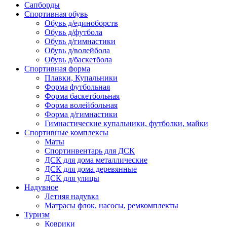
Сапборды
Спортивная обувь
Обувь д/единоборств
Обувь д/футбола
Обувь д/гимнастики
Обувь д/волейбола
Обувь д/баскетбола
Спортивная форма
Плавки, Купальники
Форма футбольная
Форма баскетбольная
Форма волейбольная
Форма д/гимнастики
Гимнастические купальники, футболки, майки
Спортивные комплексы
Маты
Спортинвентарь для ДСК
ДСК для дома металлические
ДСК для дома деревянные
ДСК для улицы
Надувное
Летняя надувка
Матрасы флок, насосы, ремкомплекты
Туризм
Коврики