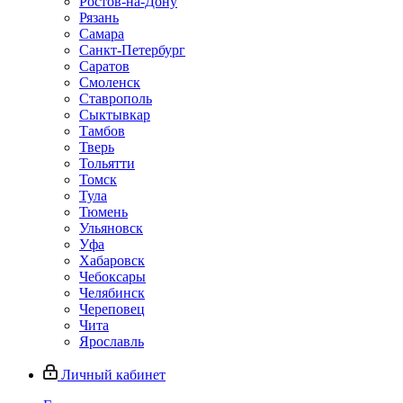
Ростов-на-Дону
Рязань
Самара
Санкт-Петербург
Саратов
Смоленск
Ставрополь
Сыктывкар
Тамбов
Тверь
Тольятти
Томск
Тула
Тюмень
Ульяновск
Уфа
Хабаровск
Чебоксары
Челябинск
Череповец
Чита
Ярославль
Личный кабинет