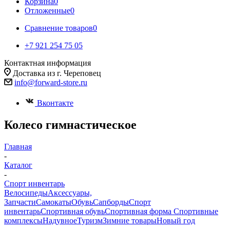
Корзина
0
Отложенные
0
Сравнение товаров
0
+7 921 254 75 05
Контактная информация
Доставка из г. Череповец
info@forward-store.ru
Вконтакте
Колесо гимнастическое
Главная
-
Каталог
-
Спорт инвентарь
Велосипеды
Аксессуары,
Запчасти
Самокаты
Обувь
Сапборды
Спорт
инвентарь
Спортивная обувь
Спортивная форма
Спортивные
комплексы
Надувное
Туризм
Зимние товары
Новый год
-