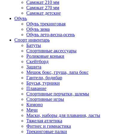
Самокат 210 мм
Самокат 270 мм
Самокат детские
Обувь
Обувь трекинговая
Обувь зима
Обувь лето-весна-осень
Спорт инвентарь
Батуты
Спортивные аксессуары
Роликовые коньки
Скейтборд
Защита
Мешок бокс, груша, лапа бокс
Гантели, бодибар
Брусья, турники
Плавание
Спортивные перчатки, шлемы
Спортивные игры
Кимоно
Мячи
Маски, наборы для плавания, ласты
Тяжелая атлетика
Фитнес и гимнастика
Трекинговые палки