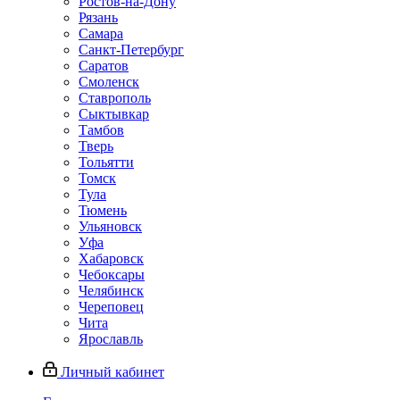
Ростов-на-Дону
Рязань
Самара
Санкт-Петербург
Саратов
Смоленск
Ставрополь
Сыктывкар
Тамбов
Тверь
Тольятти
Томск
Тула
Тюмень
Ульяновск
Уфа
Хабаровск
Чебоксары
Челябинск
Череповец
Чита
Ярославль
Личный кабинет