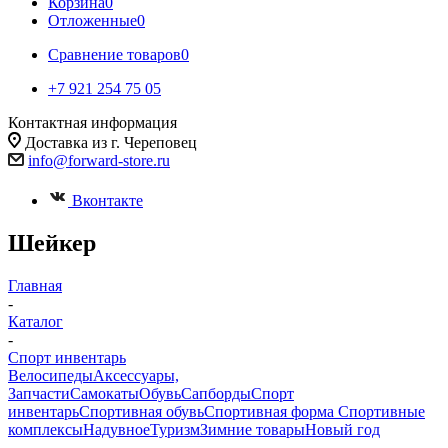
Корзина
0
Отложенные
0
Сравнение товаров
0
+7 921 254 75 05
Контактная информация
Доставка из г. Череповец
info@forward-store.ru
Вконтакте
Шейкер
Главная
-
Каталог
-
Спорт инвентарь
Велосипеды
Аксессуары,
Запчасти
Самокаты
Обувь
Сапборды
Спорт
инвентарь
Спортивная обувь
Спортивная форма
Спортивные
комплексы
Надувное
Туризм
Зимние товары
Новый год
-