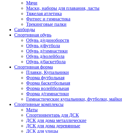
Мячи
Маски, наборы для плавания, ласты
Тяжелая атлетика
Фитнес и гимнастика
Трекинговые палки
Сапборды
Спортивная обувь
Обувь д/единоборств
Обувь д/футбола
Обувь д/гимнастики
Обувь д/волейбола
Обувь д/баскетбола
Спортивная форма
Плавки, Купальники
Форма футбольная
Форма баскетбольная
Форма волейбольная
Форма д/гимнастики
Гимнастические купальники, футболки, майки
Спортивные комплексы
Маты
Спортинвентарь для ДСК
ДСК для дома металлические
ДСК для дома деревянные
ДСК для улицы