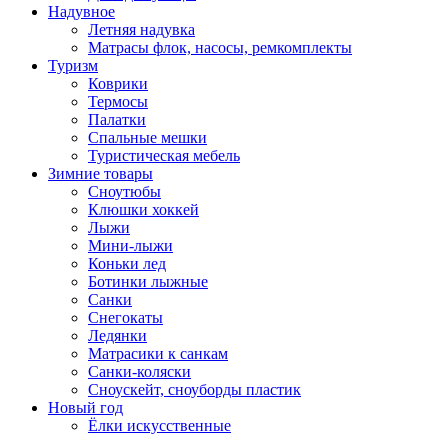
Надувное
Летняя надувка
Матрасы флок, насосы, ремкомплекты
Туризм
Коврики
Термосы
Палатки
Спальные мешки
Туристическая мебель
Зимние товары
Сноутюбы
Клюшки хоккей
Лыжи
Мини-лыжи
Коньки лед
Ботинки лыжные
Санки
Снегокаты
Ледянки
Матрасики к санкам
Санки-коляски
Сноускейт, сноуборды пластик
Новый год
Ёлки искусственные