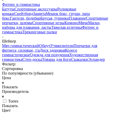
Фитнес и гимнастика
Батуты
Спортивные аксессуары
Роликовые
коньки
Скейтборд
Защита
Мешок бокс, груша, лапа
бокс
Гантели, бодибар
Брусья, турники
Плавание
Спортивные
перчатки, шлемы
Спортивные игры
Кимоно
Мячи
Маски,
наборы для плавания, ласты
Тяжелая атлетика
Фитнес и
гимнастика
Трекинговые палки
-
Шейкер
Мяч гимнастический
Обруч
Утяжелители
Перчатки для
фитнеса, силовые, т/а
Диск здоровья
Колесо
гимнастическое
Одежда для похудения
Художественная
гимнастика
Степ-доска
Товары для йоги
Скакалки
Эспандер
Фильтр:
Сортировка
По популярности (убывание)
Цена
Показать
Производитель
Torres
Показать
Цвет