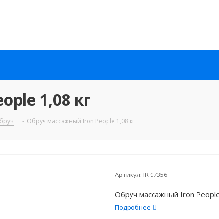
ple 1,08 кг
бруч
-
Обруч массажный Iron People 1,08 кг
Артикул:
IR 97356
Обруч массажный Iron People
Подробнее