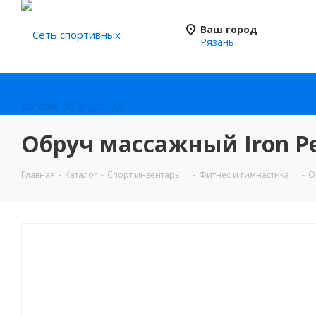
Ваш город
Рязань
Обруч массажный Iron Peo
Главная
-
Каталог
-
Спорт инвентарь
-
Фитнес и гимнастика
-
О