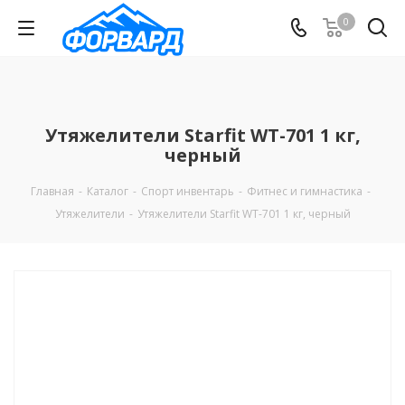
0
Утяжелители Starfit WT-701 1 кг,
черный
Главная
-
Каталог
-
Спорт инвентарь
-
Фитнес и гимнастика
-
Утяжелители
-
Утяжелители Starfit WT-701 1 кг, черный