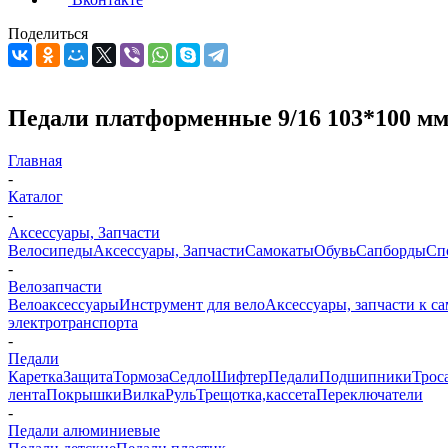
Поделиться
Педали платформенные 9/16 103*100 мм
Главная
-
Каталог
-
Аксессуары, Запчасти
Велосипеды
Аксессуары, Запчасти
Самокаты
Обувь
Сапборды
Сп
-
Велозапчасти
Велоаксессуары
Инструмент для вело
Аксессуары, запчасти к с
электротранспорта
-
Педали
Каретка
Защита
Тормоза
Седло
Шифтер
Педали
Подшипники
Трос
лента
Покрышки
Вилка
Руль
Трещотка,кассета
Переключатели
-
Педали алюминиевые