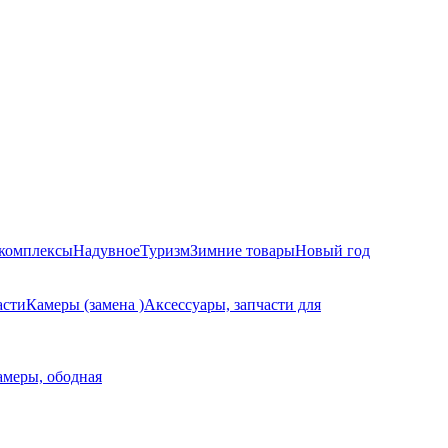
комплексы
Надувное
Туризм
Зимние товары
Новый год
асти
Камеры (замена )
Аксессуары, запчасти для
амеры, ободная