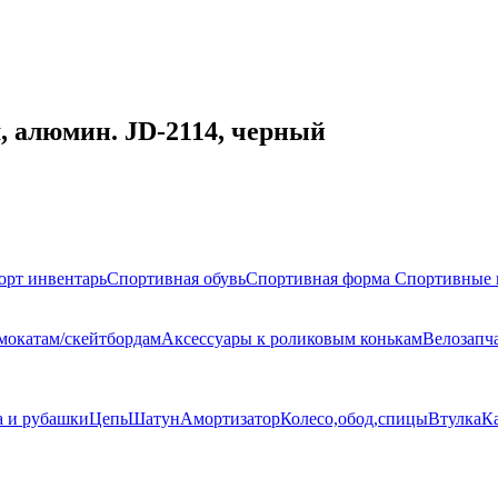
, алюмин. JD-2114, черный
орт инвентарь
Спортивная обувь
Спортивная форма
Спортивные 
амокатам/скейтбордам
Аксессуары к роликовым конькам
Велозапч
а и рубашки
Цепь
Шатун
Амортизатор
Колесо,обод,спицы
Втулка
К