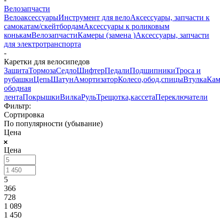
Велозапчасти
Велоаксессуары
Инструмент для вело
Аксессуары, запчасти к
самокатам/скейтбордам
Аксессуары к роликовым
конькам
Велозапчасти
Камеры (замена )
Аксессуары, запчасти
для электротранспорта
-
Каретки для велосипедов
Защита
Тормоза
Седло
Шифтер
Педали
Подшипники
Троса и
рубашки
Цепь
Шатун
Амортизатор
Колесо,обод,спицы
Втулка
Кам
ободная
лента
Покрышки
Вилка
Руль
Трещотка,кассета
Переключатели
Фильтр:
Сортировка
По популярности (убывание)
Цена
Цена
5
366
728
1 089
1 450