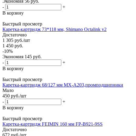
Экономия
56
руб.
-
+
В корзину
Быстрый просмотр
Каретка-картридж 73*118 мм, Shimano Octalink v2
Достаточно
1 305
руб.
/шт
1 450
руб.
-
10
%
Экономия
145
руб.
-
+
В корзину
Быстрый просмотр
Каретка-картридж 68/127 мм MX-A203,промподшипники
Мало
450
руб.
/шт
-
+
В корзину
Быстрый просмотр
Каретка-картридж FEIMIN 160 мм FP-B921-9SS
Достаточно
672
руб.
/шт