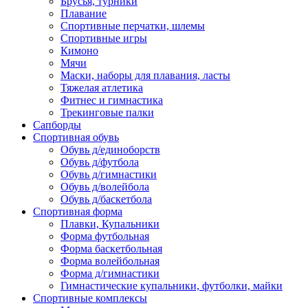
Брусья, турники
Плавание
Спортивные перчатки, шлемы
Спортивные игры
Кимоно
Мячи
Маски, наборы для плавания, ласты
Тяжелая атлетика
Фитнес и гимнастика
Трекинговые палки
Сапборды
Спортивная обувь
Обувь д/единоборств
Обувь д/футбола
Обувь д/гимнастики
Обувь д/волейбола
Обувь д/баскетбола
Спортивная форма
Плавки, Купальники
Форма футбольная
Форма баскетбольная
Форма волейбольная
Форма д/гимнастики
Гимнастические купальники, футболки, майки
Спортивные комплексы