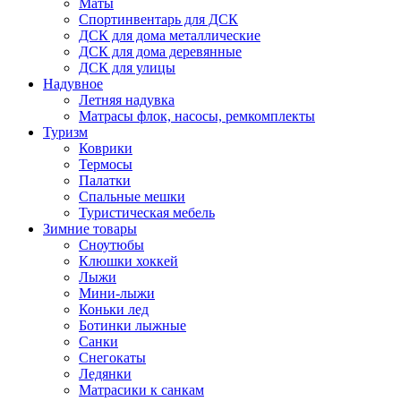
Маты
Спортинвентарь для ДСК
ДСК для дома металлические
ДСК для дома деревянные
ДСК для улицы
Надувное
Летняя надувка
Матрасы флок, насосы, ремкомплекты
Туризм
Коврики
Термосы
Палатки
Спальные мешки
Туристическая мебель
Зимние товары
Сноутюбы
Клюшки хоккей
Лыжи
Мини-лыжи
Коньки лед
Ботинки лыжные
Санки
Снегокаты
Ледянки
Матрасики к санкам