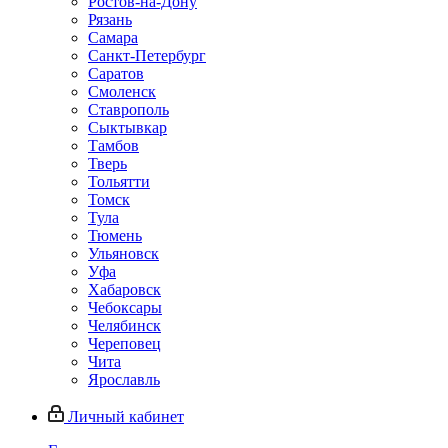
Ростов-на-Дону
Рязань
Самара
Санкт-Петербург
Саратов
Смоленск
Ставрополь
Сыктывкар
Тамбов
Тверь
Тольятти
Томск
Тула
Тюмень
Ульяновск
Уфа
Хабаровск
Чебоксары
Челябинск
Череповец
Чита
Ярославль
Личный кабинет