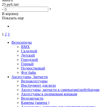
Много
25
руб.
/шт
-
+
В корзину
Показать еще
1
2
3
Велосипеды
BMX
Складной
Детский
Городской
Горный
Подростковый
Фэт байк
Аксессуары, Запчасти
Велоаксессуары
Инструмент для вело
Аксессуары, запчасти к самокатам/скейтбордам
Аксессуары к роликовым конькам
Велозапчасти
Камеры (замена )
Аксессуары, запчасти для электротранспорта