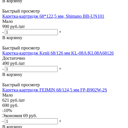
В корзину
Быстрый просмотр
Каретка-картридж 68*122,5 мм, Shimano BB-UN101
Мало
990
руб.
/шт
-
+
В корзину
Быстрый просмотр
Каретка-картридж Kenli 68/126 мм KL-08A/KL08A68126
Достаточно
490
руб.
/шт
-
+
В корзину
Быстрый просмотр
Каретка-картридж FEIMIN 68/124,5 мм FP-B902W-2S
Мало
621
руб.
/шт
690
руб.
-
10
%
Экономия
69
руб.
-
+
В корзину