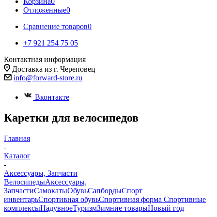
Корзина
0
Отложенные
0
Сравнение товаров
0
+7 921 254 75 05
Контактная информация
Доставка из г. Череповец
info@forward-store.ru
Вконтакте
Каретки для велосипедов
Главная
-
Каталог
-
Аксессуары, Запчасти
Велосипеды
Аксессуары,
Запчасти
Самокаты
Обувь
Сапборды
Спорт
инвентарь
Спортивная обувь
Спортивная форма
Спортивные
комплексы
Надувное
Туризм
Зимние товары
Новый год
-