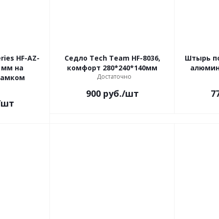
ries HF-AZ-
Седло Tech Team HF-8036,
Штырь п
0 мм на
комфорт 280*240*140мм
алюмин.
Достаточно
замком
900
руб.
/шт
7
/шт