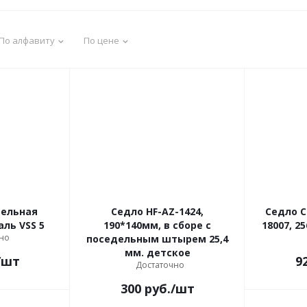
По алфавиту
По цене
дельная
Седло HF-AZ-1424,
Седло C
аль VSS 5
190*140мм, в сборе с
18007, 2
но
поседельным штырем 25,4
мм. детское
/шт
9
Достаточно
300
руб.
/шт