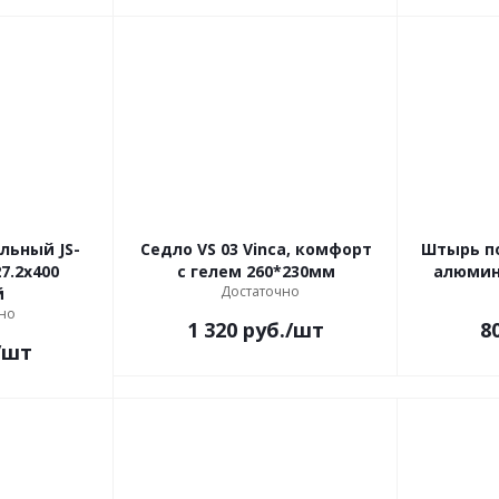
льный JS-
Седло VS 03 Vinca, комфорт
Штырь п
7.2x400
с гелем 260*230мм
алюмин.
Достаточно
й
но
1 320
руб.
/шт
8
/шт