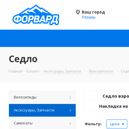
Ваш город
Рязань
Седло
Главная
-
Каталог
-
Аксессуары, Запчасти
-
Велозапчасти
-
Сед
Седло взр
Велосипеды
Накладка на
Аксессуары, Запчасти
Самокаты
Фильтр:
Цена