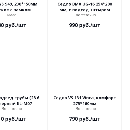
VS 949, 230*150мм
Седло BMX UG-16 254*200
ское с замком
мм, с подсед. штырем
Мало
Достаточно
30
руб.
/шт
990
руб.
/шт
одсед.трубы (28.6
Седло VS 131 Vinca, комфорт
черный KL-M07
275*160мм
Достаточно
Достаточно
10
руб.
/шт
790
руб.
/шт