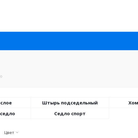
ло
ослое
Штырь подседельный
Хом
 седло
Седло спорт
Цвет