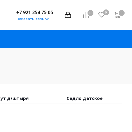
+7 921 254 75 05
0
0
0
Заказать звонок
ут д/штыря
Седло детское