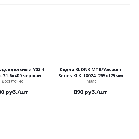
одседельный VSS 4
Седло KLONK MTB/Vacuum
 31.6x400 черный
Series KLK-18024, 265х175мм
Достаточно
Мало
00
руб.
/шт
890
руб.
/шт