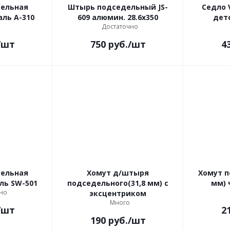
дельная
Штырь подседельный JS-
Седло 
аль А-310
609 алюмин. 28.6x350
дет
Достаточно
/шт
750
руб.
/шт
4
дельная
Хомут д/штыря
Хомут п
аль SW-501
подседельного(31,8 мм) с
мм) 
но
эксцентриком
Много
/шт
2
190
руб.
/шт