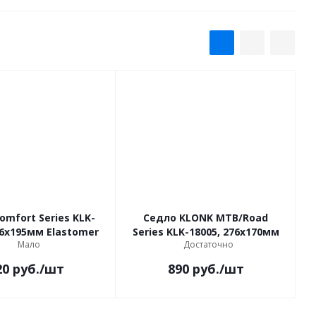
omfort Series KLK-
Седло KLONK MTB/Road
56х195мм Elastomer
Series KLK-18005, 276х170мм
Мало
Достаточно
20
руб.
/шт
890
руб.
/шт