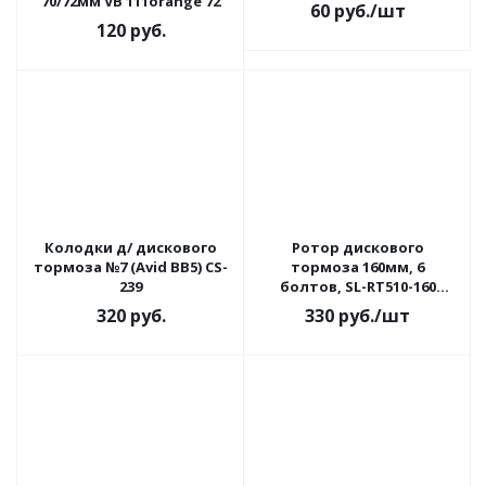
70/72мм VB 111orange 72
60
руб.
/шт
120
руб.
Колодки д/ дискового
Ротор дискового
тормоза №7 (Avid BB5) CS-
тормоза 160мм, 6
239
болтов, SL-RT510-160
завод Shunfeng
320
руб.
330
руб.
/шт