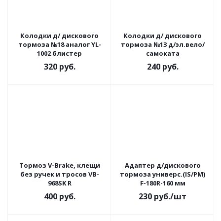
Колодки д/ дискового
Колодки д/ дискового
тормоза №18 аналог YL-
тормоза №13 д/эл.вело/
1002 блистер
самоката
320
руб.
240
руб.
Тормоз V-Brake, клещи
Адаптер д/дискового
без ручек и тросов VB-
тормоза универс.(IS/PM)
968SK R
F-180R-160 мм
400
руб.
230
руб.
/шт