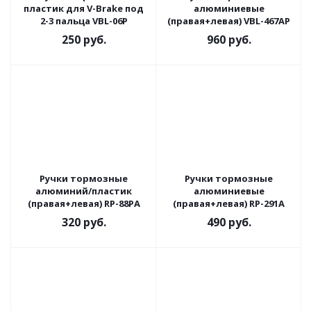
пластик для V-Brake под
алюминиевые
2-3 пальца VBL-06P
(правая+левая) VBL-467AP
250
руб.
960
руб.
Ручки тормозные
Ручки тормозные
алюминий/пластик
алюминиевые
(правая+левая) RP-88PA
(правая+левая) RP-291A
320
руб.
490
руб.