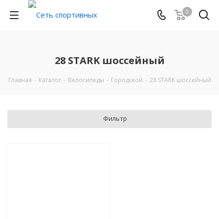
0
28 STARK шоссейный
Главная
-
Каталог
-
Велосипеды
-
Городской
-
28 STARK шоссейный
Фильтр