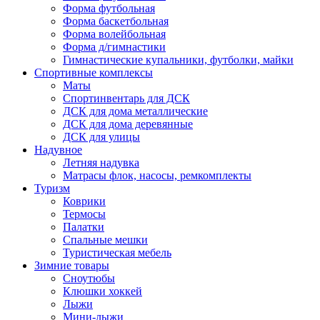
Форма футбольная
Форма баскетбольная
Форма волейбольная
Форма д/гимнастики
Гимнастические купальники, футболки, майки
Спортивные комплексы
Маты
Спортинвентарь для ДСК
ДСК для дома металлические
ДСК для дома деревянные
ДСК для улицы
Надувное
Летняя надувка
Матрасы флок, насосы, ремкомплекты
Туризм
Коврики
Термосы
Палатки
Спальные мешки
Туристическая мебель
Зимние товары
Сноутюбы
Клюшки хоккей
Лыжи
Мини-лыжи