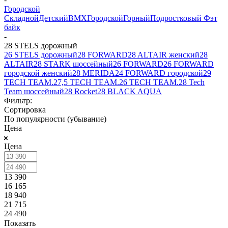
Городской
Складной
Детский
BMX
Городской
Горный
Подростковый
Фэт
байк
-
28 STELS дорожный
26 STELS дорожный
28 FORWARD
28 ALTAIR женский
28
ALTAIR
28 STARK шоссейный
26 FORWARD
26 FORWARD
городской женский
28 MERIDA
24 FORWARD городской
29
TECH TEAM.
27,5 TECH TEAM.
26 TECH TEAM.
28 Tech
Team шоссейный
28 Rocket
28 BLACK AQUA
Фильтр:
Сортировка
По популярности (убывание)
Цена
Цена
13 390
16 165
18 940
21 715
24 490
Показать