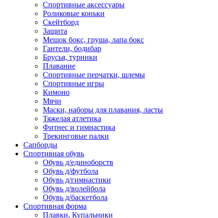
Спортивные аксессуары
Роликовые коньки
Скейтборд
Защита
Мешок бокс, груша, лапа бокс
Гантели, бодибар
Брусья, турники
Плавание
Спортивные перчатки, шлемы
Спортивные игры
Кимоно
Мячи
Маски, наборы для плавания, ласты
Тяжелая атлетика
Фитнес и гимнастика
Трекинговые палки
Сапборды
Спортивная обувь
Обувь д/единоборств
Обувь д/футбола
Обувь д/гимнастики
Обувь д/волейбола
Обувь д/баскетбола
Спортивная форма
Плавки, Купальники