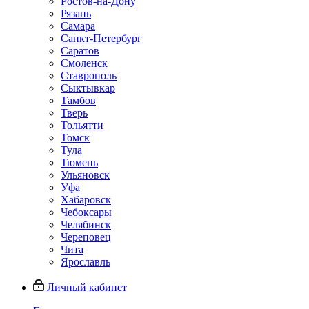
Ростов-на-Дону
Рязань
Самара
Санкт-Петербург
Саратов
Смоленск
Ставрополь
Сыктывкар
Тамбов
Тверь
Тольятти
Томск
Тула
Тюмень
Ульяновск
Уфа
Хабаровск
Чебоксары
Челябинск
Череповец
Чита
Ярославль
Личный кабинет