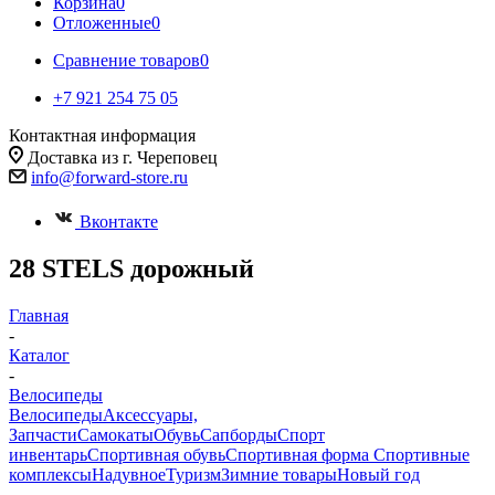
Корзина
0
Отложенные
0
Сравнение товаров
0
+7 921 254 75 05
Контактная информация
Доставка из г. Череповец
info@forward-store.ru
Вконтакте
28 STELS дорожный
Главная
-
Каталог
-
Велосипеды
Велосипеды
Аксессуары,
Запчасти
Самокаты
Обувь
Сапборды
Спорт
инвентарь
Спортивная обувь
Спортивная форма
Спортивные
комплексы
Надувное
Туризм
Зимние товары
Новый год
-