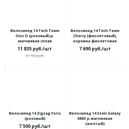
Велосипед 14 Tech Team
Велосипед 14 Tech Team
Oxic D (розовый) р.
Cherry (фиолетовый),
магниевая сплав
корзина фиолетовая
11 835
руб.
/шт
7 690
руб.
/шт
13 150
руб.
Велосипед 14 Zigzag Foris
Велосипед 14 Stels Galaxy
(розовый)
KMD р.магниевая
(желтый)
7 500
руб.
/шт