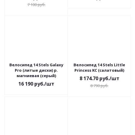
7 100
руб.
Велосипед 14 Stels Galaxy
Велосипед 14 Stels Little
Pro (литые диски) р.
Princess KC (салатовый)
магниевая (серый)
8 174.70
руб.
/шт
16 190
руб.
/шт
8 790
руб.