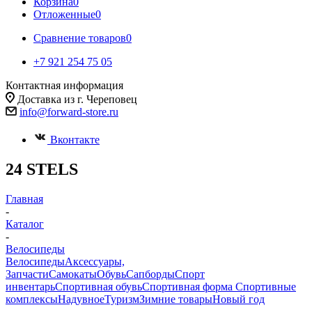
Корзина
0
Отложенные
0
Сравнение товаров
0
+7 921 254 75 05
Контактная информация
Доставка из г. Череповец
info@forward-store.ru
Вконтакте
24 STELS
Главная
-
Каталог
-
Велосипеды
Велосипеды
Аксессуары,
Запчасти
Самокаты
Обувь
Сапборды
Спорт
инвентарь
Спортивная обувь
Спортивная форма
Спортивные
комплексы
Надувное
Туризм
Зимние товары
Новый год
-