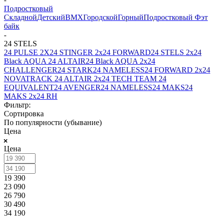
Подростковый
Складной
Детский
BMX
Городской
Горный
Подростковый
Фэт
байк
-
24 STELS
24 PULSE 2X
24 STINGER 2х
24 FORWARD
24 STELS 2х
24
Black AQUA
24 ALTAIR
24 Black AQUA 2х
24
CHALLENGER
24 STARK
24 NAMELESS
24 FORWARD 2х
24
NOVATRACK
24 ALTAIR 2х
24 TECH TEAM
24
EQUIVALENT
24 AVENGER
24 NAMELESS
24 MAKS
24
MAKS 2x
24 RH
Фильтр:
Сортировка
По популярности (убывание)
Цена
Цена
19 390
23 090
26 790
30 490
34 190