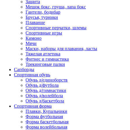
Защита
Мешок бокс, груша, лапа бокс
Гантели, бодибар
Брусья, турники
Плавание
Спортивные перчатки, шлемы
Спортивные игры
Кимоно
Мячи
Маски, наборы для плавания, ласты
Тяжелая атлетика
Фитнес и гимнастика
Трекинговые палки
Сапборды
Спортивная обувь
Обувь д/единоборств
Обувь д/футбола
Обувь д/гимнастики
Обувь д/волейбола
Обувь д/баскетбола
Спортивная форма
Плавки, Купальники
Форма футбольная
Форма баскетбольная
Форма волейбольная