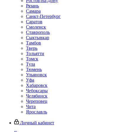
Ростов-на-Дону
Рязань
Самара
Санкт-Петербург
Саратов
Смоленск
Ставрополь
Сыктывкар
Тамбов
Тверь
Тольятти
Томск
Тула
Тюмень
Ульяновск
Уфа
Хабаровск
Чебоксары
Челябинск
Череповец
Чита
Ярославль
Личный кабинет