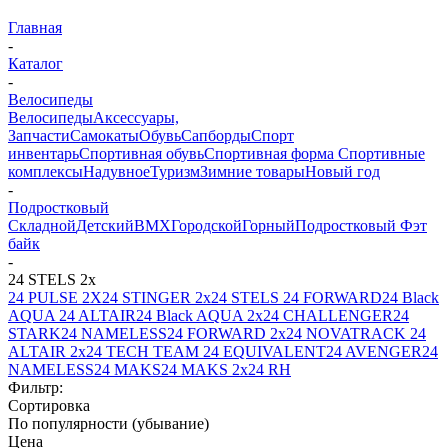
Главная
-
Каталог
-
Велосипеды
Велосипеды
Аксессуары,
Запчасти
Самокаты
Обувь
Сапборды
Спорт
инвентарь
Спортивная обувь
Спортивная форма
Спортивные
комплексы
Надувное
Туризм
Зимние товары
Новый год
-
Подростковый
Складной
Детский
BMX
Городской
Горный
Подростковый
Фэт
байк
-
24 STELS 2х
24 PULSE 2X
24 STINGER 2х
24 STELS
24 FORWARD
24 Black
AQUA
24 ALTAIR
24 Black AQUA 2х
24 CHALLENGER
24
STARK
24 NAMELESS
24 FORWARD 2х
24 NOVATRACK
24
ALTAIR 2х
24 TECH TEAM
24 EQUIVALENT
24 AVENGER
24
NAMELESS
24 MAKS
24 MAKS 2x
24 RH
Фильтр:
Сортировка
По популярности (убывание)
Цена