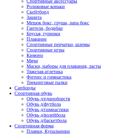
Спортивные аксессуары
Роликовые коньки
Скейтборд
Защита
Мешок бокс, груша, лапа бокс
Гантели, бодибар
Брусья, турники
Плавание
Спортивные перчатки, шлемы
Спортивные игры
Кимоно
Мячи
Маски, наборы для плавания, ласты
Тяжелая атлетика
Фитнес и гимнастика
Трекинговые палки
Сапборды
Спортивная обувь
Обувь д/единоборств
Обувь д/футбола
Обувь д/гимнастики
Обувь д/волейбола
Обувь д/баскетбола
Спортивная форма
Плавки, Купальники