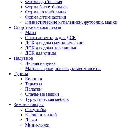
Форма футбольная
Форма баскетбольная
Форма волейбольная
Форма д/гимнастики
Гимнастические купальники, футболки, майки
Спортивные комплексы
Маты
Спортинвентарь для ДСК
ДСК для дома металлические
ДСК для дома деревянные
ДСК для улицы
Надувное
Летняя надувка
Матрасы флок, насосы, ремкомплекты
Туризм
Коврики
Термосы
Палатки
Спальные мешки
Туристическая мебель
Зимние товары
Сноутюбы
Клюшки хоккей
Лыжи
Мини-лыжи